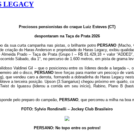
S LEGACY
Preciosos pensionistas do craque Luiz Esteves (CT)
despontaram na Taça de Prata 2026
o da sua curta campanha nas pistas, o brilhante potro
PERSANO
(Macho, C
e criação do Haras Anderson e propriedade do Haras Legacy, exibiu qualidad
lmeida Prado – Taça de Prata (Grupo I – R$ 81.429,18 + valor “ADDED”,
corrido Sábado, dia 1°, no percurso de 1.600 metros, em pista de grama leve
bilidoso Valdinei Gil – que o posicionou entre os líderes desde a largada –
erreiro até o disco,
PERSANO
teve forças para manter um pescoço de vant
urg), que vendeu caro a derrota, formando a dobradinha do Haras Legacy nes
bteve a terceira posição. Upson (3.Sangarius) chegou próximo em quarto, com
 Twist do Iguassu (liderou a corrida em seu início), Rabino, Plano B (bas
responde pelo preparo do campeão,
PERSANO
, que percorreu a milha na boa
FOTO: Sylvio Rondinelli – Jockey Club Brasileiro
PERSANO: No topo entre os potros!