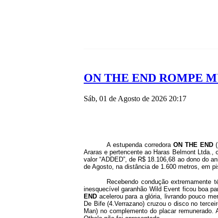
ON THE END ROMPE M
Sáb, 01 de Agosto de 2026 20:17
A estupenda corredora
ON THE END
(
Araras e pertencente ao Haras Belmont Ltda.,
valor “ADDED”, de R$ 18.106,68 ao dono do anim
de Agosto, na distância de 1.600 metros, em pi
Recebendo condução extremamente técn
inesquecível garanhão Wild Event ficou boa pa
END
acelerou para a glória, livrando pouco m
De Bife (4.Verrazano) cruzou o disco no terce
Man) no complemento do placar remunerado. A 