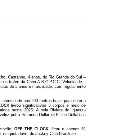
ho, Castanho, 4 anos, do Rio Grande do Sul –
eu o troféu da Copa A.B.C.P.C.C. Velocidade –
dutos de 3 anos e mais idade, com regulamento
intensidade nos 200 metros finais para obter o
LOCK
livrou significativos 3 corpos e meio de
carioca neste 2026. A bela Riviera do Iguassu
loz potro Hermoso Dollar (3.Billion Dollar) na
campeão,
OFF THE CLOCK
, ficou a apenas 32
 em pista leve, do Jockey Club Brasileiro.