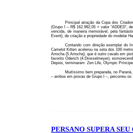
Principal atração da Copa dos Criado
(Grupo I – R$ 162.992,05 + valor “ADDED”, de 
vencida, de maneira memorável, pela fantást
Event), de criação e propriedade do modelar Ha
Contando com direção exemplar do Inte
Camelot Kitten acelerou na seta dos 100 metros
Arrocha (5.Arrocha), que é outro cavalo em pis
favorito Oderich (4.Drosselmeyer), esmorecen
Depois, terminaram: Zen Life, Olympic Príncip
Muitíssimo bem preparada, no Paraná,
– ambos em provas de Grupo I –, percorreu os
PERSANO SUPERA SEU 