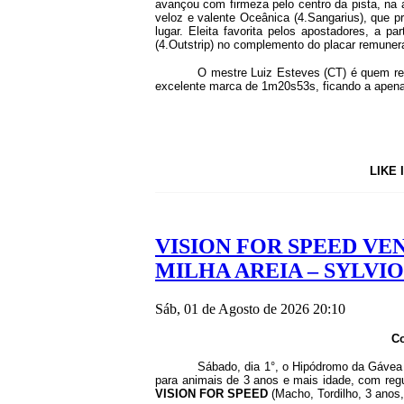
avançou com firmeza pelo centro da pista, na a
veloz e valente Oceânica (4.Sangarius), que pr
lugar. Eleita favorita pelos apostadores, a p
(4.Outstrip) no complemento do placar remuner
O mestre Luiz Esteves (CT) é quem re
excelente marca de 1m20s53s, ficando a apena
LIKE 
VISION FOR SPEED VEN
MILHA AREIA – SYLVI
Sáb, 01 de Agosto de 2026 20:10
Co
Sábado, dia 1°, o Hipódromo da Gávea 
para animais de 3 anos e mais idade, com regu
VISION FOR SPEED
(Macho, Tordilho, 3 anos,