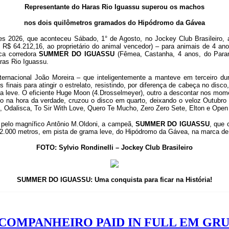
Representante do Haras Rio Iguassu superou os machos
nos dois quilômetros gramados do Hipódromo da Gávea
res 2026, que aconteceu Sábado, 1° de Agosto, no Jockey Club Brasileiro,
R$ 64.212,16, ao proprietário do animal vencedor) – para animais de 4 ano
ica corredora
SUMMER DO IGUASSU
(Fêmea, Castanha, 4 anos, do Paran
ras Rio Iguassu.
rnacional João Moreira – que inteligentemente a manteve em terceiro duran
 finais para atingir o estrelato, resistindo, por diferença de cabeça no dis
ta leve. O eficiente Huge Moon (4.Drosselmeyer), outro a descontar nos mom
do na hora da verdade, cruzou o disco em quarto, deixando o veloz Outubr
e, Odalisca, To Sir With Love, Quero Te Mucho, Zero Zero Sete, Elton e Op
 pelo magnífico Antônio M.Oldoni, a campeã,
SUMMER DO IGUASSU
, que 
 2.000 metros, em pista de grama leve, do Hipódromo da Gávea, na marca d
FOTO: Sylvio Rondinelli – Jockey Club Brasileiro
SUMMER DO IGUASSU: Uma conquista para ficar na História!
COMPANHEIRO PAID IN FULL EM GRU