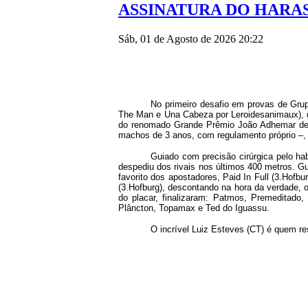
ASSINATURA DO HARA
Sáb, 01 de Agosto de 2026 20:22
No primeiro desafio em provas de Grup
The Man e Una Cabeza por Leroidesanimaux), d
do renomado Grande Prêmio João Adhemar de A
machos de 3 anos, com regulamento próprio –, o
Guiado com precisão cirúrgica pelo ha
despediu dos rivais nos últimos 400 metros. Gu
favorito dos apostadores, Paid In Full (3.Hofb
(3.Hofburg), descontando na hora da verdade, o
do placar, finalizaram: Patmos, Premeditado,
Plâncton, Topamax e Ted do Iguassu.
O incrível Luiz Esteves (CT) é quem 