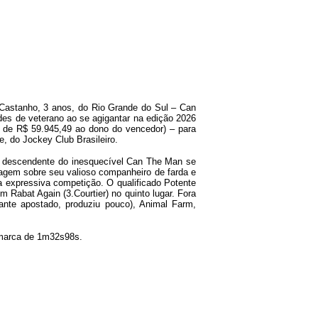
astanho, 3 anos, do Rio Grande do Sul – Can
es de veterano ao se agigantar na edição 2026
 de R$ 59.945,49 ao dono do vencedor) – para
, do Jockey Club Brasileiro.
, o descendente do inesquecível Can The Man se
agem sobre seu valioso companheiro de farda e
ta expressiva competição. O qualificado Potente
 Rabat Again (3.Courtier) no quinto lugar. Fora
tante apostado, produziu pouco), Animal Farm,
 marca de 1m32s98s.