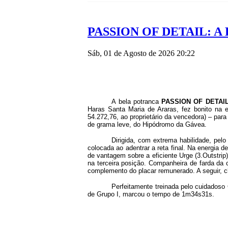
PASSION OF DETAIL: A
Sáb, 01 de Agosto de 2026 20:22
A bela potranca
PASSION OF DETAI
Haras Santa Maria de Araras, fez bonito na
54.272,76, ao proprietário da vencedora) – par
de grama leve, do Hipódromo da Gávea.
Dirigida, com extrema habilidade, pel
colocada ao adentrar a reta final. Na energia d
de vantagem sobre a eficiente Urge (3.Outstri
na terceira posição. Companheira de farda da 
complemento do placar remunerado. A seguir, c
Perfeitamente treinada pelo cuidadoso 
de Grupo I, marcou o tempo de 1m34s31s.