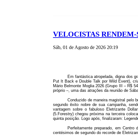
VELOCISTAS RENDEM-
Sáb, 01 de Agosto de 2026 20:19
Em fantástica atropelada, digna dos gr
Put It Back e Double Talk por Wild Event), c
Mário Belmonte Moglia 2026 (Grupo III – R$ 5
próprio –, uma das atrações da reunião de Sáb
Conduzido de maneira magistral pelo b
segundo êxito nobre de sua campanha, sendo
vantagem sobre o fabuloso Eletrizante Dollar
(5.Forestry) chegou próxima na terceira coloc
quinta posição. Logo após, finalizaram: Lege
Perfeitamente preparado, em Centro 
centésimos de segundo do recorde de Eletrizant