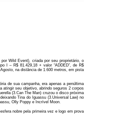
r Wild Event), criada por seu proprietário, o
upo I – R$ 81.429,18 + valor “ADDED”, de R$
 Agosto, na distância de 1.600 metros, em pista
itória de sua campanha, era apenas a penúltima
atingir seu objetivo, abrindo seguros 2 corpos
uerella (3.Can The Man) cruzou o disco próxima
 deixando Tina do Iguassu (3.Universal Law) no
uassu, Olly Poppy e Incrível Moon.
 esfera nobre pela primeira vez e logo em prova