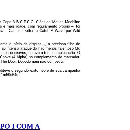
 a Copa A.B.C.P.C.C. Clássica Matias Machline
s e mais idade, com regulamento próprio –, foi
á – Camelot Kitten e Catch A Wave por Wild
te o início da disputa –, a preciosa filha de
co, ao intenso ataque do não menos talentoso Mc
entos decisivos, obteve a terceira colocação. O
o Chove (4.Alpha) no complemento do marcador.
en The Door. Dopodomani não competiu.
obteve o segundo êxito nobre de sua campanha
e 1m59s54s.
PO I COM A