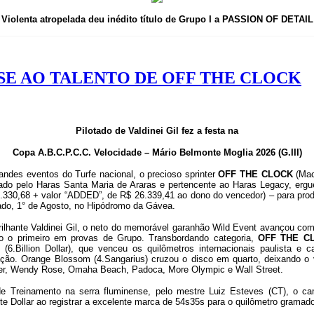
Violenta atropelada deu inédito título de Grupo I a PASSION OF DETAIL
SE AO TALENTO DE OFF THE CLOCK
Pilotado de Valdinei Gil fez a festa na
Copa A.B.C.P.C.C. Velocidade – Mário Belmonte Moglia 2026 (G.III)
andes eventos do Turfe nacional, o precioso sprinter
OFF THE CLOCK
(Mac
riado pelo Haras Santa Maria de Araras e pertencente ao Haras Legacy, ergu
4.330,68 + valor “ADDED”, de R$ 26.339,41 ao dono do vencedor) – para pro
ado, 1° de Agosto, no Hipódromo da Gávea.
rilhante Valdinei Gil, o neto do memorável garanhão Wild Event avançou com 
 o primeiro em provas de Grupo. Transbordando categoria,
OFF THE C
 (6.Billion Dollar), que venceu os quilômetros internacionais paulista e 
ação. Orange Blossom (4.Sangarius) cruzou o disco em quarto, deixando o ve
nder, Wendy Rose, Omaha Beach, Padoca, More Olympic e Wall Street.
de Treinamento na serra fluminense, pelo mestre Luiz Esteves (CT), o 
e Dollar ao registrar a excelente marca de 54s35s para o quilômetro gramado,