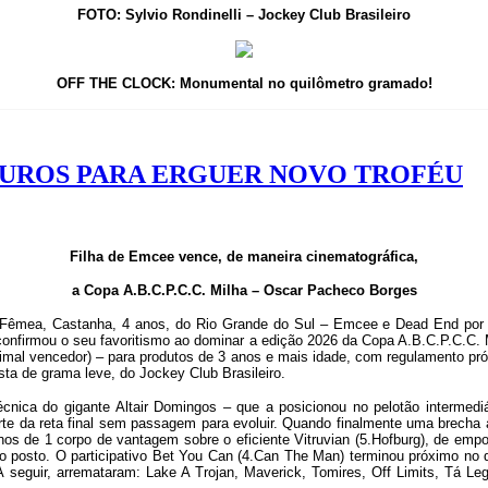
FOTO: Sylvio Rondinelli – Jockey Club Brasileiro
OFF THE CLOCK: Monumental no quilômetro gramado!
UROS PARA ERGUER NOVO TROFÉU
Filha de Emcee vence, de maneira cinematográfica,
a Copa A.B.C.P.C.C. Milha – Oscar Pacheco Borges
Fêmea, Castanha, 4 anos, do Rio Grande do Sul – Emcee e Dead End por W
 confirmou o seu favoritismo ao dominar a edição 2026 da Copa A.B.C.P.C.C.
al vencedor) – para produtos de 3 anos e mais idade, com regulamento própr
sta de grama leve, do Jockey Club Brasileiro.
ica do gigante Altair Domingos – que a posicionou no pelotão intermediá
rte da reta final sem passagem para evoluir. Quando finalmente uma brecha
enos de 1 corpo de vantagem sobre o eficiente Vitruvian (5.Hofburg), de e
iro posto. O participativo Bet You Can (4.Can The Man) terminou próximo no 
seguir, arremataram: Lake A Trojan, Maverick, Tomires, Off Limits, Tá Le