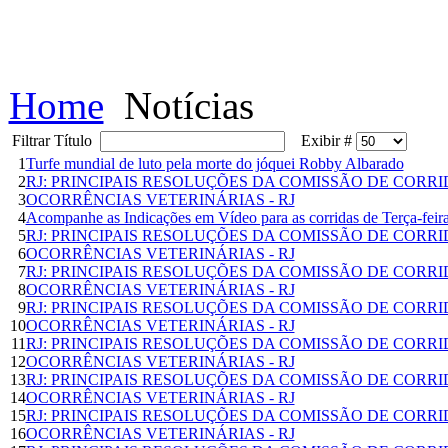
Home
Notícias
Filtrar Título
Exibir #
1
Turfe mundial de luto pela morte do jóquei Robby Albarado
2
RJ: PRINCIPAIS RESOLUÇÕES DA COMISSÃO DE CORR
3
OCORRÊNCIAS VETERINÁRIAS - RJ
4
Acompanhe as Indicações em Vídeo para as corridas de Terça-feir
5
RJ: PRINCIPAIS RESOLUÇÕES DA COMISSÃO DE CORR
6
OCORRÊNCIAS VETERINÁRIAS - RJ
7
RJ: PRINCIPAIS RESOLUÇÕES DA COMISSÃO DE CORR
8
OCORRÊNCIAS VETERINÁRIAS - RJ
9
RJ: PRINCIPAIS RESOLUÇÕES DA COMISSÃO DE CORR
10
OCORRÊNCIAS VETERINÁRIAS - RJ
11
RJ: PRINCIPAIS RESOLUÇÕES DA COMISSÃO DE CORR
12
OCORRÊNCIAS VETERINÁRIAS - RJ
13
RJ: PRINCIPAIS RESOLUÇÕES DA COMISSÃO DE CORR
14
OCORRÊNCIAS VETERINÁRIAS - RJ
15
RJ: PRINCIPAIS RESOLUÇÕES DA COMISSÃO DE CORR
16
OCORRÊNCIAS VETERINÁRIAS - RJ