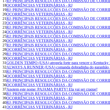
17
RJ: PRINCIPAIS RESOLUÇÕES DA COMISSÃO DE CORR
18
OCORRÊNCIAS VETERINÁRIAS - RJ
19
RJ: PRINCIPAIS RESOLUÇÕES DA COMISSÃO DE CORR
20
OCORRÊNCIAS VETERINÁRIAS - RJ
21
RJ: PRINCIPAIS RESOLUÇÕES DA COMISSÃO DE CORR
22
OCORRÊNCIAS VETERINÁRIAS - RJ
23
RJ: PRINCIPAIS RESOLUÇÕES DA COMISSÃO DE CORR
24
OCORRÊNCIAS VETERINÁRIAS - RJ
25
RJ: PRINCIPAIS RESOLUÇÕES DA COMISSÃO DE CORR
26
OCORRÊNCIAS VETERINÁRIAS - RJ
27
RJ: PRINCIPAIS RESOLUÇÕES DA COMISSÃO DE CORR
28
OCORRÊNCIAS VETERINÁRIAS - RJ
29
RJ: PRINCIPAIS RESOLUÇÕES DA COMISSÃO DE CORR
30
OCORRÊNCIAS VETERINÁRIAS - RJ
31
GOLDEN TEMPO (USA) atropela forte para vencer o Kentucky D
32
ALWAYS A RUNNER (USA) comanda dobradinha do garanhão Gu
33
RJ: PRINCIPAIS RESOLUÇÕES DA COMISSÃO DE CORR
34
OCORRÊNCIAS VETERINÁRIAS - RJ
35
RJ: PRINCIPAIS RESOLUÇÕES DA COMISSÃO DE CORR
36
OCORRÊNCIAS VETERINÁRIAS - RJ
37
Anotem este nome: PAJAMA PARTY! Ela vai ser craque!
38
RJ: PRINCIPAIS RESOLUÇÕES DA COMISSÃO DE CORR
39
OCORRÊNCIAS VETERINÁRIAS - RJ
40
RJ: PRINCIPAIS RESOLUÇÕES DA COMISSÃO DE CORR
41
OCORRÊNCIAS VETERINÁRIAS - RJ