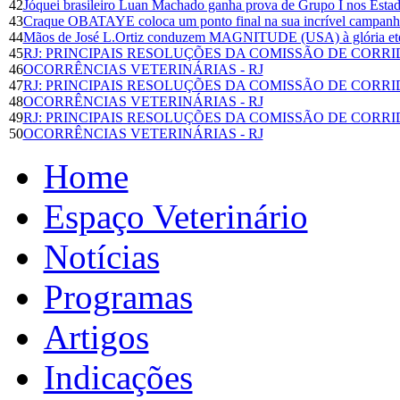
42
Jóquei brasileiro Luan Machado ganha prova de Grupo I nos Esta
43
Craque OBATAYE coloca um ponto final na sua incrível campanha
44
Mãos de José L.Ortiz conduzem MAGNITUDE (USA) à glória et
45
RJ: PRINCIPAIS RESOLUÇÕES DA COMISSÃO DE CORR
46
OCORRÊNCIAS VETERINÁRIAS - RJ
47
RJ: PRINCIPAIS RESOLUÇÕES DA COMISSÃO DE CORR
48
OCORRÊNCIAS VETERINÁRIAS - RJ
49
RJ: PRINCIPAIS RESOLUÇÕES DA COMISSÃO DE CORR
50
OCORRÊNCIAS VETERINÁRIAS - RJ
Home
Espaço Veterinário
Notícias
Programas
Artigos
Indicações