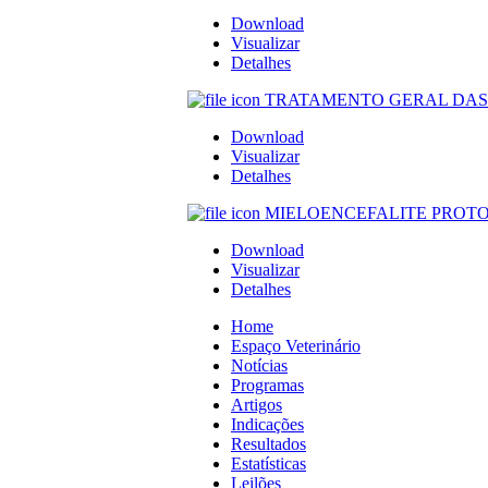
Download
Visualizar
Detalhes
TRATAMENTO GERAL DAS ARTR
Download
Visualizar
Detalhes
MIELOENCEFALITE PROTOZOÁ
Download
Visualizar
Detalhes
Home
Espaço Veterinário
Notícias
Programas
Artigos
Indicações
Resultados
Estatísticas
Leilões