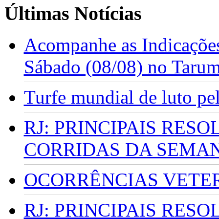
Últimas Notícias
Acompanhe as Indicações
Sábado (08/08) no Taru
Turfe mundial de luto p
RJ: PRINCIPAIS RES
CORRIDAS DA SEMA
OCORRÊNCIAS VETERI
RJ: PRINCIPAIS RES