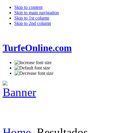
Skip to content
Skip to main navigation
Skip to 1st column
Skip to 2nd column
TurfeOnline.com
Home
Resultados