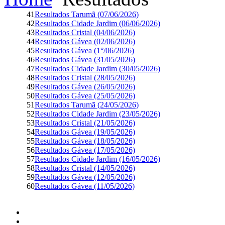
41
Resultados Tarumã (07/06/2026)
42
Resultados Cidade Jardim (06/06/2026)
43
Resultados Cristal (04/06/2026)
44
Resultados Gávea (02/06/2026)
45
Resultados Gávea (1°/06/2026)
46
Resultados Gávea (31/05/2026)
47
Resultados Cidade Jardim (30/05/2026)
48
Resultados Cristal (28/05/2026)
49
Resultados Gávea (26/05/2026)
50
Resultados Gávea (25/05/2026)
51
Resultados Tarumã (24/05/2026)
52
Resultados Cidade Jardim (23/05/2026)
53
Resultados Cristal (21/05/2026)
54
Resultados Gávea (19/05/2026)
55
Resultados Gávea (18/05/2026)
56
Resultados Gávea (17/05/2026)
57
Resultados Cidade Jardim (16/05/2026)
58
Resultados Cristal (14/05/2026)
59
Resultados Gávea (12/05/2026)
60
Resultados Gávea (11/05/2026)