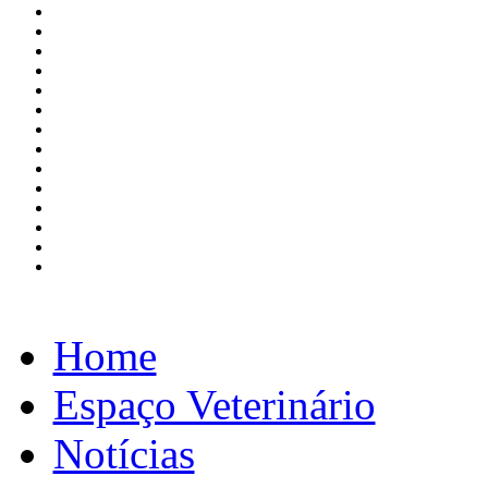
Home
Espaço Veterinário
Notícias