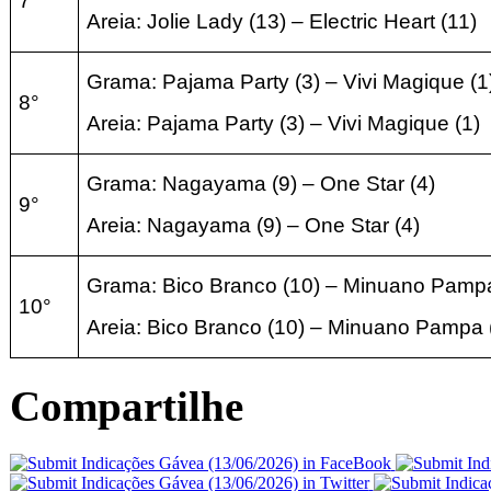
7°
Areia:
Jolie Lady
(13
) – Electric Heart
(11
)
Grama: Pajama Party
(3
) –
Vivi Magique
(1
8°
Areia:
Pajama Party
(3
) –
Vivi Magique
(1
)
Grama: Nagayama
(9
) – One Star
(4
)
9°
Areia:
Nagayama
(9
) – One Star
(4
)
Grama: Bico Branco
(10
) –
Minuano Pam
10°
Areia:
Bico Branco
(10
) –
Minuano Pampa
Compartilhe