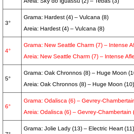
Areia:
Sky do Iguassu
(2
) – Tebas
(3
)
Grama: Hardest
(4
) – Vulcana
(8
)
3°
Areia:
Hardest
(4
) – Vulcana
(8
)
Grama: New Seattle Charm
(7
) – Intense A
4°
Areia:
New Seattle Charm
(7
) – Intense Afl
Grama: Oak Chronnos
(8
) – Huge Moon
(1
5°
Areia:
Oak Chronnos
(8
) – Huge Moon
(10
Grama: Odalisca
(6
) – Gevrey-Chamberta
6°
Areia:
Odalisca
(6
) – Gevrey-Chambertain
Grama: Jolie Lady
(13
) – Electric Heart
(11