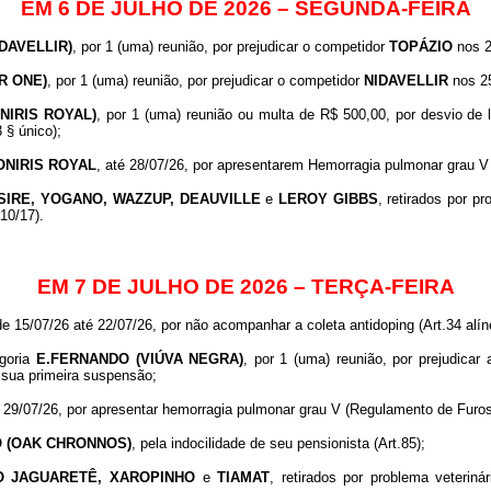
EM 6 DE JULHO DE 2026 – SEGUNDA-FEIRA
DAVELLIR)
, por 1 (uma) reunião, por prejudicar o competidor
TOPÁZIO
nos 2
R ONE)
, por 1 (uma) reunião, por prejudicar o competidor
NIDAVELLIR
nos 25
ONIRIS ROYAL)
, por 1 (uma) reunião ou multa de R$ 500,00, por desvio de
 § único);
ONIRIS
ROYAL
, até 28/07/26, por apresentarem Hemorragia pulmonar grau 
SIRE, YOGANO, WAZZUP, DEAUVILLE
e
LEROY GIBBS
, retirados por p
10/17).
EM 7 DE JULHO DE 2026 – TERÇA-FEIRA
de 15/07/26 até 22/07/26, por não acompanhar a coleta antidoping (Art.34 alín
egoria
E.FERNANDO (VIÚVA NEGRA)
, por 1 (uma) reunião, por prejudicar
de sua primeira suspensão;
é 29/07/26, por apresentar hemorragia pulmonar grau V (Regulamento de Furo
 (OAK CHRONNOS)
, pela indocilidade de seu pensionista (Art.85);
O JAGUARETÊ, XAROPINHO
e
TIAMAT
, retirados por problema veteriná