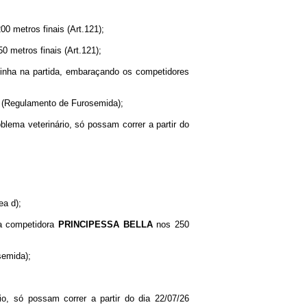
00 metros finais (Art.121);
0 metros finais (Art.121);
 linha na partida, embaraçando os competidores
V (Regulamento de Furosemida);
roblema veterinário, só possam correr a partir do
ea d);
 a competidora
PRINCIPESSA BELLA
nos 250
semida);
rio, só possam correr a partir do dia 22/07/26