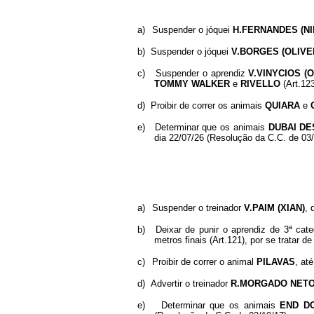
a)
Suspender o jóquei
H.FERNANDES (NI
b)
Suspender o jóquei
V.BORGES (OLIVE
c)
Suspender o aprendiz
V.VINYCIOS (
TOMMY WALKER
e
RIVELLO
(Art.123
d)
Proibir de correr os animais
QUIARA
e
e)
Determinar que os animais
DUBAI DE
dia 22/07/26 (Resolução da C.C. de 03/
a)
Suspender o treinador
V.PAIM (XIAN)
, 
b)
Deixar de punir o aprendiz de 3ª cat
metros finais (Art.121), por se tratar 
c)
Proibir de correr o animal
PILAVAS
, at
d)
Advertir o treinador
R.MORGADO NETO
e)
Determinar que os animais
END D