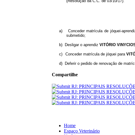
(Resolução da C.C. de 03/10/17).
a)
Conceder matrícula de jóquei-aprend
submetido;
b)
Desligar o aprendiz
VITÓRIO VINYCIOS
c)
Conceder matrícula de jóquei para
VIT
d)
Deferir o pedido de renovação de matríc
Compartilhe
Home
Espaço Veterinário