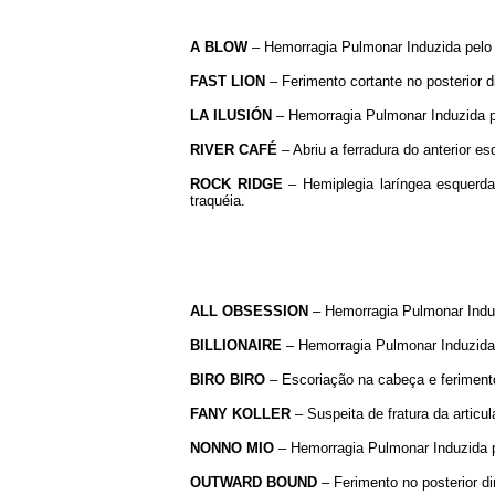
A BLOW
– Hemorragia Pulmonar Induzida pelo E
FAST LION
– Ferimento cortante no posterior di
LA ILUSIÓN
– Hemorragia Pulmonar Induzida pe
RIVER CAFÉ
– Abriu a ferradura do anterior es
ROCK RIDGE
– Hemiplegia laríngea esquerda
traquéia.
ALL OBSESSION
– Hemorragia Pulmonar Induzi
BILLIONAIRE
– Hemorragia Pulmonar Induzida p
BIRO BIRO
– Escoriação na cabeça e ferimento 
FANY KOLLER
– Suspeita de fratura da articu
NONNO MIO
– Hemorragia Pulmonar Induzida pe
OUTWARD BOUND
– Ferimento no posterior dir