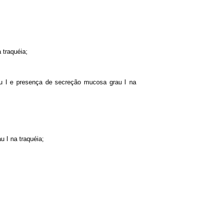
 traquéia;
au I e presença de secreção mucosa grau I na
 I na traquéia;