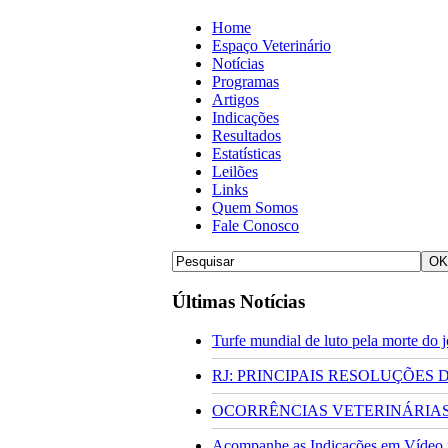
Home
Espaço Veterinário
Notícias
Programas
Artigos
Indicações
Resultados
Estatísticas
Leilões
Links
Quem Somos
Fale Conosco
Últimas Notícias
Turfe mundial de luto pela morte do
RJ: PRINCIPAIS RESOLUÇÕES
OCORRÊNCIAS VETERINÁRIAS 
Acompanhe as Indicações em Vídeo pa