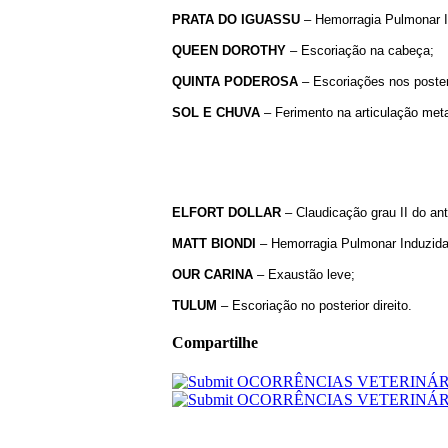
PRATA DO IGUASSU
– Hemorragia Pulmonar In
QUEEN DOROTHY
– Escoriação na cabeça;
QUINTA PODEROSA
– Escoriações nos poster
SOL E CHUVA
– Ferimento na articulação meta
ELFORT
DOLLAR
– Claudicação grau II do ant
MATT
BIONDI
– Hemorragia Pulmonar Induzida p
OUR
CARINA
– Exaustão leve;
TULUM
– Escoriação no posterior direito.
Compartilhe