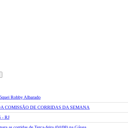
 jóquei Robby Albarado
 DA COMISSÃO DE CORRIDAS DA SEMANA
- RJ
ra as corridas de Terça-feira (04/08) na Gávea