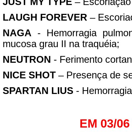
JUST MY TYPE
– Escoriação 
LAUGH FOREVER
– Escoria
NAGA
- Hemorragia pulmon
mucosa grau II na traquéia;
NEUTRON
- Ferimento cortant
NICE SHOT
– Presença de se
SPARTAN LIUS
- Hemorragia 
EM 03/06