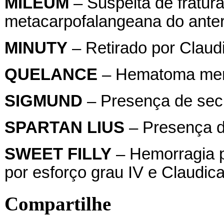
MILEUM
– Suspeita de fratura
metacarpofalangeana do anterio
MINUTY
– Retirado por Claudic
QUELANCE
– Hematoma membr
SIGMUND
– Presença de secr
SPARTAN
LIUS
– Presença d
SWEET
FILLY
– Hemorragia p
por esforço grau IV e Claudicaç
Compartilhe