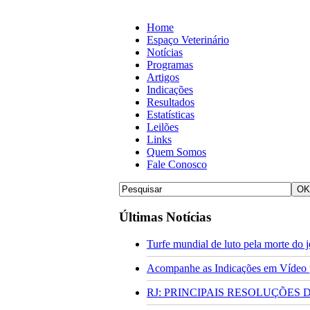
Home
Espaço Veterinário
Notícias
Programas
Artigos
Indicações
Resultados
Estatísticas
Leilões
Links
Quem Somos
Fale Conosco
Últimas Notícias
Turfe mundial de luto pela morte do
Acompanhe as Indicações em Vídeo pa
RJ: PRINCIPAIS RESOLUÇÕES