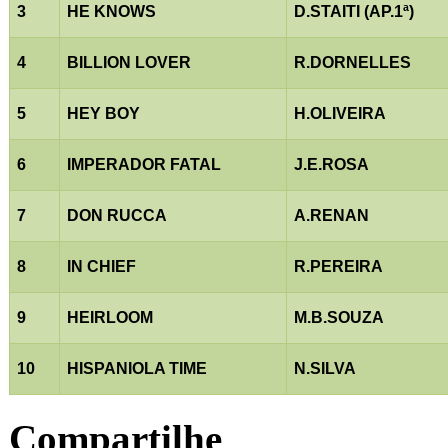
3
HE KNOWS
D.STAITI (AP.1ª)
4
BILLION LOVER
R.DORNELLES
5
HEY BOY
H.OLIVEIRA
6
IMPERADOR FATAL
J.E.ROSA
7
DON RUCCA
A.RENAN
8
IN CHIEF
R.PEREIRA
9
HEIRLOOM
M.B.SOUZA
10
HISPANIOLA TIME
N.SILVA
Compartilhe