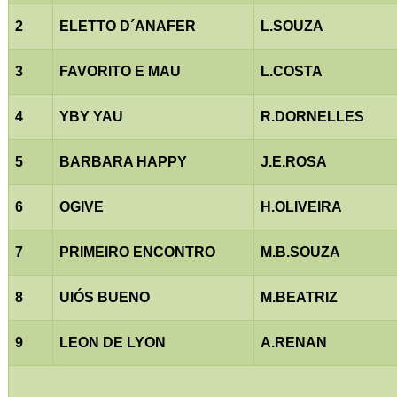
2
ELETTO D´ANAFER
L.SOUZA
3
FAVORITO E MAU
L.COSTA
4
YBY YAU
R.DORNELLES
5
BARBARA HAPPY
J.E.ROSA
6
OGIVE
H.OLIVEIRA
7
PRIMEIRO ENCONTRO
M.B.SOUZA
8
UIÓS BUENO
M.BEATRIZ
9
LEON DE LYON
A.RENAN