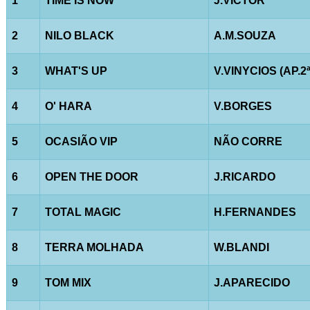
1
TIME IS NOW
J.VICTOR
2
NILO BLACK
A.M.SOUZA
3
WHAT'S UP
V.VINYCIOS (AP.2ª
4
O' HARA
V.BORGES
5
OCASIÃO VIP
NÃO CORRE
6
OPEN THE DOOR
J.RICARDO
7
TOTAL MAGIC
H.FERNANDES
8
TERRA MOLHADA
W.BLANDI
9
TOM MIX
J.APARECIDO