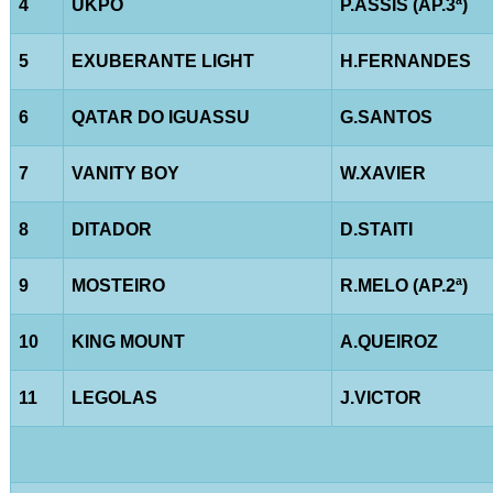
4
UKPO
P.ASSIS (AP.3ª)
5
EXUBERANTE LIGHT
H.FERNANDES
6
QATAR DO IGUASSU
G.SANTOS
7
VANITY BOY
W.XAVIER
8
DITADOR
D.STAITI
9
MOSTEIRO
R.MELO (AP.2ª)
10
KING MOUNT
A.QUEIROZ
11
LEGOLAS
J.VICTOR