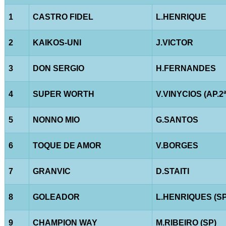
1
CASTRO FIDEL
L.HENRIQUE
2
KAIKOS-UNI
J.VICTOR
3
DON SERGIO
H.FERNANDES
4
SUPER WORTH
V.VINYCIOS (AP.2ª
5
NONNO MIO
G.SANTOS
6
TOQUE DE AMOR
V.BORGES
7
GRANVIC
D.STAITI
8
GOLEADOR
L.HENRIQUES (SP
9
CHAMPION WAY
M.RIBEIRO (SP)