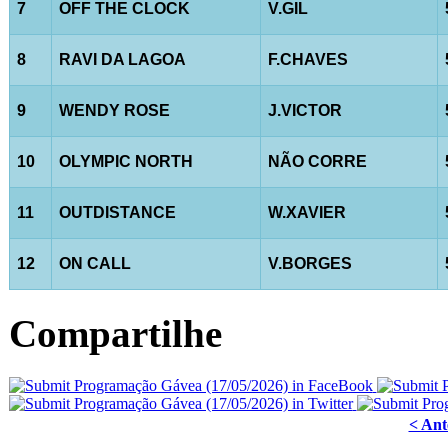
7
OFF THE CLOCK
V.GIL
8
RAVI DA LAGOA
F.CHAVES
9
WENDY ROSE
J.VICTOR
10
OLYMPIC NORTH
NÃO CORRE
11
OUTDISTANCE
W.XAVIER
12
ON CALL
V.BORGES
Compartilhe
< Ant