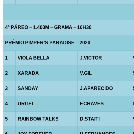
4° PÁREO – 1.400M – GRAMA – 16H30
PRÊMIO PIMPER’S PARADISE – 2020
1
VIOLA BELLA
J.VICTOR
2
XARADA
V.GIL
3
SANDAY
J.APARECIDO
4
URGEL
F.CHAVES
5
RAINBOW TALKS
D.STAITI