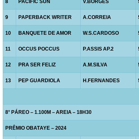
8
PACIFIC SUN
V.BORGES
9
PAPERBACK WRITER
A.CORREIA
10
BANQUETE DE AMOR
W.S.CARDOSO
11
OCCUS POCCUS
P.ASSIS AP.2
12
PRA SER FELIZ
A.M.SILVA
13
PEP GUARDIOLA
H.FERNANDES
8° PÁREO – 1.100M – AREIA – 18H30
PRÊMIO OBATAYE – 2024