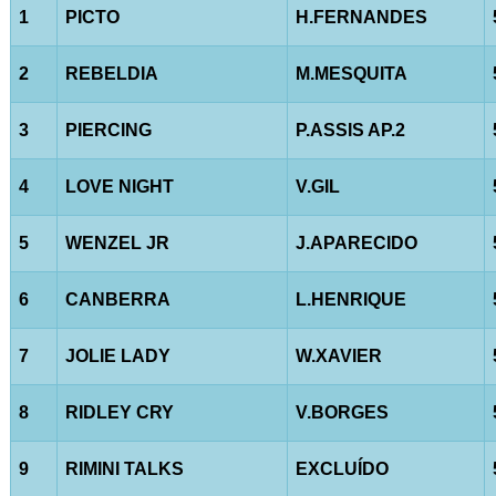
1
PICTO
H.FERNANDES
2
REBELDIA
M.MESQUITA
3
PIERCING
P.ASSIS AP.2
4
LOVE NIGHT
V.GIL
5
WENZEL JR
J.APARECIDO
6
CANBERRA
L.HENRIQUE
7
JOLIE LADY
W.XAVIER
8
RIDLEY CRY
V.BORGES
9
RIMINI TALKS
EXCLUÍDO