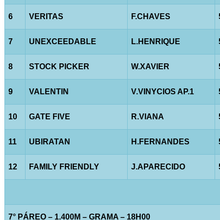
6
VERITAS
F.CHAVES
7
UNEXCEEDABLE
L.HENRIQUE
8
STOCK PICKER
W.XAVIER
9
VALENTIN
V.VINYCIOS AP.1
10
GATE FIVE
R.VIANA
11
UBIRATAN
H.FERNANDES
12
FAMILY FRIENDLY
J.APARECIDO
7° PÁREO – 1.400M – GRAMA – 18H00