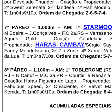
por Desejado Thunder – Criação e Propriedade:
2º Sweet Serenate, 3º Irlandesa, 4º Fish Modelo,
T: 1m04s9/10s.
Ordem de Chegada: 2-6-5-7-4.
STARMO
7º PÁREO –
1.000m – AM:
1º
M.Boeira – J.Gonçalves – F.C.2a.RS – Verrazano 
Agnes Gold – Criação:
Coudelaria B
HARAS CAMBAY
Propriedade:
/Sérgio Say
Fanny Mendelssohn, 3º Zip Zone, 4º Xarrier Vale
da Lua
. T: 1m04s7/10s.
Ordem de Chegada: 5-7-1
8º PÁREO –
1.1
00m – AM
:
1º
TOBLERONE
(R$
RJ
– N.Canut – M.C.3a.PR – Courtier e Renânia 
Criação: Haras Figueira do Lago
–
Propriedade
Fabulous Speed, 3º Onisciente, 4º Velvet Mag
Kerrida. T: 1m09s8/10s.
Ordem de Chegada: 8-4-
ACUMULADAS ESPECIAIS