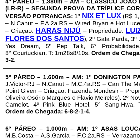
4º PÁREO –
1.380m – AM
– CLÁSSICO JOÃO
(LR-R)
– SEGUNDA PROVA DA TRÍPLICE COR
NIX ET LUX
VERSÃO POTRANCAS
:
1º
(R$ 1,
– N.Canut – F.A.2a.RS – Wired Bryan e Hot Luce
HARAS NIJÚ
LUI
– Criação:
– Propriedade:
FLORES DOS SANTOS
), 2º Gata Parda, 3º
Yes Dream, 5º
Pep Talk, 6° Probabilidade
8°
Courtuckian. T: 1m28s8/10s.
Ordem de Chegada
3-2.
5º PÁREO –
1
.6
00m – AM
:
1º
DONINGTON P
J.Victor-RJ
– N.Canut – M.C.4a.RS – Can The Ma
Point Given – Criação: Fazenda Mondesir
–
Prop
Oliveira Osório Marques e Flavio Meireles
), 2º No
Camelot, 4º Pink Blue Hotel, 5° Sang-Hwa. 
Ordem de Chegada: 6-8-2-1-4.
6º PÁREO –
1.000m – AM:
1º
ASAS LOUC
M.B.Costa – A.S.Garcia – F.C.2a.RS – Verrazan