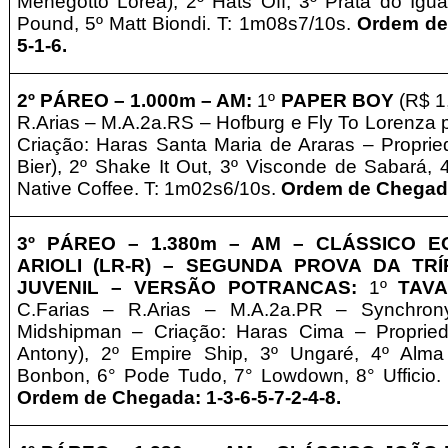
Menegotto Lorea), 2º Hats Off, 3º Prata do Igu
Pound
, 5º Matt Biondi. T: 1m08s7/10s.
Ordem de
5-1-6.
2º PÁREO –
1.000m – AM:
1º
PAPER BOY
(R$ 1,
R.Arias – M.A.2a.RS – Hofburg e Fly To Lorenza 
Criação: Haras Santa Maria de Araras – Propri
Bier), 2º Shake It Out, 3º Visconde de Sabará, 
Native Coffee. T: 1m02s6/10s.
Ordem de Chegada:
3º PÁREO –
1.380m – AM
– CLÁSSICO E
ARIOLI (LR-R)
– SEGUNDA PROVA DA TRÍ
JUVENIL
– VERSÃO POTRANCAS
:
1º
TAV
C.Farias – R.Arias – M.A.2a.PR – Synchrony
Midshipman – Criação: Haras Cima – Proprie
Antony), 2º Empire Ship, 3º Ungaré, 4º Alma
Bonbon, 6° Pode Tudo, 7° Lowdown, 8° Ufficio.
Ordem de Chegada: 1-3-6-5-7-2-4-8.