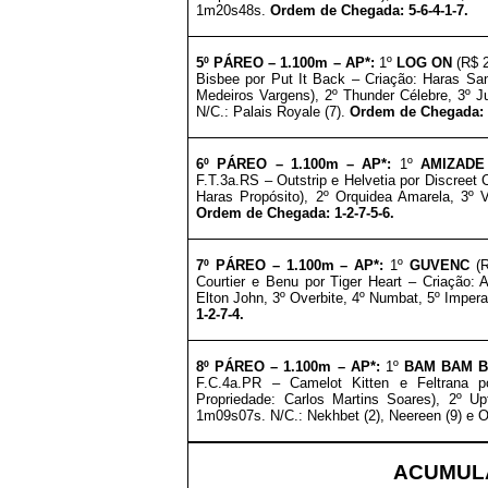
1m20s48s.
Ordem de Chegada: 5-6-4-1-7.
5º PÁREO –
1
.1
00m – AP*
:
1º
LOG ON
(R$ 2
Bisbee por Put It Back – Criação: Haras San
Medeiros Vargens), 2º Thunder Célebre, 3º J
N/C.: Palais Royale (7).
Ordem de Chegada: 3
6º
PÁREO –
1
.1
00m – AP*
:
1º
AMIZADE
F.T.3a.RS – Outstrip e Helvetia por Discreet 
Haras Propósito), 2º Orquidea Amarela, 3º V
Ordem de Chegada: 1-2-7-5-6.
7º PÁREO –
1
.10
0m – AP*
:
1º
GUVENC
(R
Courtier e Benu por Tiger Heart – Criação: A
Elton John, 3º Overbite, 4º Numbat, 5º Impe
1-2-7-4.
8º PÁREO –
1
.10
0m – AP*
:
1º
BAM BAM 
F.C.4a.PR – Camelot Kitten e Feltrana p
Propriedade: Carlos Martins Soares), 2º Up
1m09s07s. N/C.:
Nekhbet (2),
Neereen (9) e 
ACUMULA