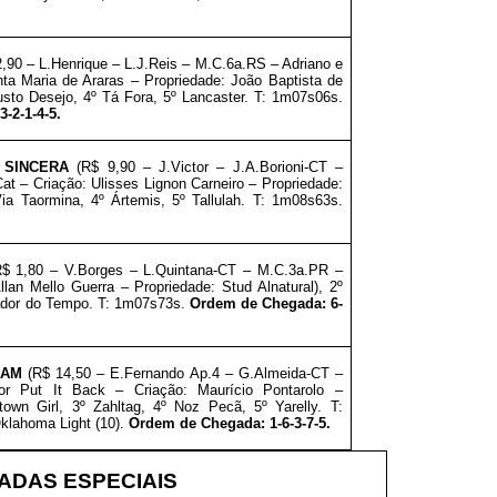
,90 – L.Henrique – L.J.Reis – M.C.6a.RS – Adriano e
ta Maria de Araras – Propriedade: João Baptista de
usto Desejo, 4º Tá Fora, 5º Lancaster. T: 1m07s06s.
-2-1-4-5.
 SINCERA
(R$ 9,90 – J.Victor – J.A.Borioni-CT –
Cat – Criação: Ulisses Lignon Carneiro – Propriedade:
ia Taormina, 4º Ártemis, 5º Tallulah. T: 1m08s63s.
$ 1,80 – V.Borges – L.Quintana-CT – M.C.3a.PR –
llan Mello Guerra – Propriedade: Stud Alnatural), 2º
rador do Tempo. T: 1m07s73s.
Ordem de Chegada: 6-
BAM
(R$ 14,50 – E.Fernando Ap.4 – G.Almeida-CT –
or Put It Back – Criação: Maurício Pontarolo –
town Girl, 3º Zahltag, 4º Noz Pecã, 5º Yarelly. T:
Oklahoma Light (10).
Ordem de Chegada: 1-6-3-7-5.
DAS ESPECIAIS