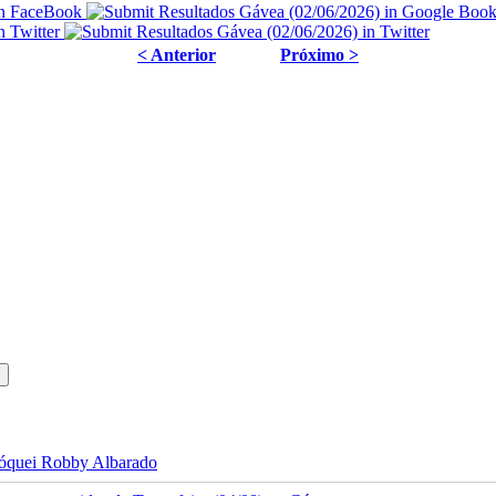
< Anterior
Próximo >
 jóquei Robby Albarado