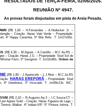
RESULTADOS DE TERÇA-FEIRA, 02
/06/2026.
REUNIÃO Nº 4947.
As provas foram disputadas em pista de Areia Pesada.
DAWN
(R$ 1,60 – H.Fernandes – A.Hodecker Jr. –
lengão – Criação: Haras Vale Verde – Propriedade:
sah, 4º Happy Caramba, 5º War Relic. T: 1m27s05s.
US
(R$ 4,30 – M.Aguiar – A.Castillo – M.C.4a.RS –
e – Criação: Haras J.G. – Propriedade: Stud Sol de
º Winstar Farm, 5º Savignon. T: 1m32s80s.
Ordem de
IME
(R$ 1,80 – J.Aparecido – L.J.Reis – M.C.2a.RS
HARAS EREPORÃ
riação:
– Propriedade: Stud
o, 4º Uarebrave, 5º Invocado. T: 1m09s13s. N/C.:
SSIM
(R$ 2,10 – R.Augusto Ap.3 – I.C.Souza-CT –
 por Agnes Gold – Criação: Haras Figueira do Lago –
 Tommy Walker, 4º Indian-VIP, 5º Pintura Intima. T: