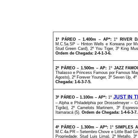
1º PÁREO –
1
.4
00m – AP*
:
1º
RIVER 
M.C.5a.SP – Hinton Wells e Koreana por Mo
Stud Green Card), 2º You Tiger, 3º King Mu
Ordem de Chegada: 2-4-1-3-6.
2º PÁREO –
1
.5
00m – AP
:
1º
JAZZ FAMO
Thalasso e Princess Famous por Famous Mage
Agosto), 2º Forever Younger, 3º Seven Up, 4
Chegada: 1-6-3-7-5.
JUST IN T
3º
PÁREO –
1
.1
00m – AP*
:
1º
– Alpha e Philadelphia por Drosselmeyer – C
Tigrão), 2º Camelots Martinem, 3º Espress
Itamaracá (5).
Ordem de Chegada: 1-4-6-3-7.
4º PÁREO –
1
.3
00m – AP*
:
1º
SIMPLES A
M.C.4a.PR – Setembro Chove e Little Bad Girl
Propriedade: Stud Luis Lima), 2º Metallo, 3º