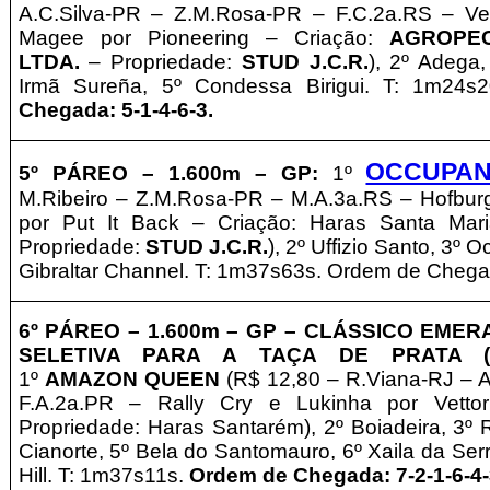
A.C.Silva-PR – Z.M.Rosa-PR
– F.C.2a.RS –
Ve
Magee por Pioneering – Criação:
AGROPEC
LTDA.
– Propriedade:
STUD J.C.R.
), 2º Adega,
Irmã Sureña, 5º Condessa Birigui. T: 1m24s
Chegada: 5-1-4-6-3.
OCCUPA
5º PÁREO –
1.6
0
0m – GP
:
1º
M.Ribeiro – Z.M.Rosa-PR
– M.A.3a.RS –
Hofbur
por Put It Back – Criação: Haras Santa Mar
Propriedade:
STUD J.C.R.
), 2º Uffizio Santo, 3º O
Gibraltar Channel. T: 1m37s63s. Ordem de Chega
6º
PÁREO –
1
.600m – GP
– CLÁSSICO EMERAL
SELETIVA PARA A TAÇA DE PRATA (
1º
AMAZON QUEEN
(R$ 12,80 – R.Viana-RJ – 
F.A.2a.PR –
Rally Cry e Lukinha por Vetto
Propriedade: Haras Santarém), 2º Boiadeira, 3º R
Cianorte, 5º Bela do Santomauro, 6º Xaila da Serra
Hill. T: 1m37s11s.
Ordem de Chegada: 7-2-1-6-4-