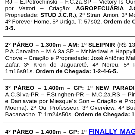
RJ – E.Petrochinski
– F.C.2a.SP –
Victory Is Ou
por Vettori – Criação:
AGROPECUÁRIA J.C
Propriedade:
STUD J.C.R.
), 2º Strani Amori, 3º 
4º Forever Home, 5º Urtiga. T: 57s02.
Ordem de C
3-5.
2º
PÁREO –
1.3
0
0m – AM
:
1º
SLEIPNIR
(R$ 13
P.A.Carvalho
– M.A.3a.SP –
Mr.Nedawi e Happyl
Chove – Criação e Propriedade: José Antônio Mal
Zafar, 3º Kron do Jaguaretê, 4º Nereu, 5º 
1m16s91s.
Ordem de Chegada: 1-2-4-6-5.
3º PÁREO –
1.400m – GP
:
1º
NEW PARADI
A.C.Silva-PR – F.Stinghen-PR
– M.C.2a.RS –
Pi
e Daniavate por Miesque´s Son – Criação e Pro
Moema), 2º Oui Professeur, 3º Overview, 4º Bu
Bacanacho. T: 1m24s50s.
Ordem de Chegada: 1-
FINALLY MA
4º PÁREO –
1.4
00m – GP
:
1º