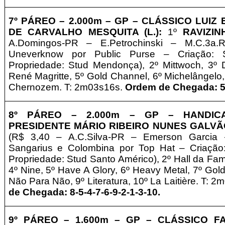
7º
PÁREO –
2
.000m – GP
– CLÁSSICO LUIZ 
DE CARVALHO MESQUITA (L.):
1º
RAVIZIN
A.Domingos-PR – E.Petrochinski
– M.C.3a
Uneverknow por Public Purse – Criação: 
Propriedade: Stud Mendonça), 2º Mittwoch, 3º
René Magritte, 5º Gold Channel, 6º Michelângelo,
Chernozem. T: 2m03s16s.
Ordem de Chegada: 5-
8º
PÁREO –
2
.000m – GP
– HANDICA
PRESIDENTE MÁRIO RIBEIRO NUNES GALVÃ
(R$ 3,40 – A.C.Silva-PR – Emerson Garcia
–
Sangarius e Colombina por Top Hat – Criação
Propriedade: Stud Santo Américo), 2º Hall da Fa
4º Nine, 5º Have A Glory, 6º Heavy Metal, 7º Gold
Não Para Não, 9º Literatura, 10º La Laitière. T: 
de Chegada: 8-5-4-7-6-9-2-1-3-10
.
9º
PÁREO –
1
.600m – GP
– CLÁSSICO FA