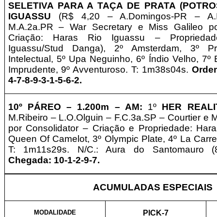
SELETIVA PARA A TAÇA DE PRATA (POTRO
IGUASSU
(R$ 4,20 – A.Domingos-PR – A.M
M.A.2a.PR –
War Secretary e Miss Galileo po
Criação: Haras Rio Iguassu – Proprieda
Iguassu/Stud Danga), 2º Amsterdam, 3º Pro
Intelectual, 5º Upa Neguinho, 6º Índio Velho, 7º
Imprudente, 9º Avventuroso. T: 1m38s04s.
Orde
4-7-8-9-3-1-5-6-2.
10º
PÁREO –
1.2
0
0m – AM
:
1º
HER REALI
M.Ribeiro – L.O.Olguin
– F.C.3a.SP –
Courtier e 
por Consolidator – Criação e Propriedade: Hara
Queen Of Camelot, 3º Olympic Plate, 4º La Carrete
T: 1m11s29s. N/C.: Aura do Santomauro 
Chegada: 10-1-2-9-7.
ACUMULADAS ESPECIAIS
MODALIDADE
PICK-7