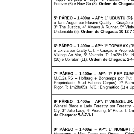
Forever (6) e Now Go (8).
Ordem de Chegada:
5º PÁREO –
1
.4
00m – AP*
:
1º
UBUNTU
(R$ 
e Tanti Auguri por Elusive Quality – Criação 
3º The Justice, 4º Always A Runner, 5º Vinh
Undeniable (8).
Ordem de Chegada: 10-12-7-1
6º PÁREO –
1
.4
00m – AP*
:
1º
TOPAMAX
(R$
e Lixivia por Crafty C.T. – Criação e Propried
Vikings Ao Mar, 5º Valentin. T: 1m28s13s. N
(10) e Ubiratan (11).
Ordem de Chegada: 2-4-
7º
PÁREO –
1
.4
00m – AP*
:
1º
PEP GUA
M.C.2a.RS – Hofburg e Bontemps por Put I
Propriedade: Stud Habeas Corpus), 2º Patm
Rigor. T: 1m28s05s. N/C.: Enigmático (1) e Up
8º PÁREO –
1
.4
00m – AP*
:
1º
WENZEL JR.
Wenzel Blade e Lady Forestry por Forestry 
Cry, 3º Jolie Lady, 4º Piercing, 5º Picto. T: 1
de Chegada: 5-8-7-3-1.
9º PÁREO –
1
.4
00m – AP*
:
1º
NUMBAT
(
Verrazano e Mint Drops por Orpen – Cria