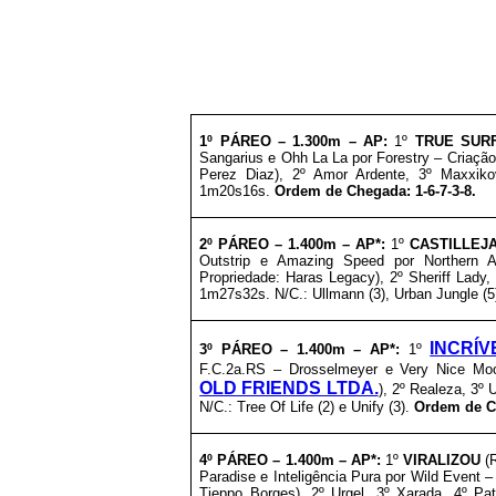
1º PÁREO –
1
.3
00m – AP
:
1º
TRUE SUR
Sangarius e Ohh La La por Forestry – Criação
Perez Diaz), 2º Amor Ardente, 3º Maxxiko
1m20s16s.
Ordem de Chegada: 1-6-7-3-8.
2º PÁREO –
1
.4
00m – AP*
:
1º
CASTILLEJ
Outstrip e Amazing Speed por Northern A
Propriedade: Haras Legacy), 2º Sheriff Lady, 
1m27s32s. N/C.: Ullmann (3), Urban Jungle (5
INCRÍ
3º
PÁREO –
1
.4
00m – AP*
:
1º
F.C.2a.RS – Drosselmeyer e Very Nice Mo
OLD FRIENDS LTDA.
), 2º Realeza, 3º 
N/C.: Tree Of Life (2) e Unify (3).
Ordem de Ch
4º PÁREO –
1
.4
00m – AP*
:
1º
VIRALIZOU
(R
Paradise e Inteligência Pura por Wild Event –
Tieppo Borges), 2º Urgel, 3º Xarada, 4º Pa