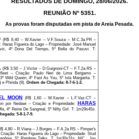
RESULTADOS DE DOMINGO, 28
/06/2026.
REUNIÃO Nº 5351.
As provas foram disputadas em pista de Areia Pesada.
F
(R$ 8,40 – W.Xavier – V.F.Souza – M.C.3a.PR –
: Haras Figueira do Lago
–
Propriedade: José Manuel
vic, 4º Dona Del Tiempo, 5º Bella do Pasuvi. T:
A
(R$ 3,50 – J.Victor – D.Guignoni-CT – F.T.2a.RS –
fleet – Criação: Paulo Neri de Lima Bergamo
–
3º Wild Queen, 4º Fast As You, 5º Isla Margarita. T:
) e Phinda (9).
Ordem de Chegada: 8-7-6-1-2.
VEL MOON
(R$ 1,60 – W.Xavier – L.F.Vaz-CT –
HARAS
on por Nedawi – Criação e Propriedade:
Ufa, 4º Reine De Sangreal, 5º Nifty Girl. T: 1m29s45s.
egada: 5-8-1-7-9.
$ 4,80 – R.Viana – J.Borges – F.A.2a.RS – Pimper's
 Criação: Haras Figueira do Lago
–
Propriedade: Stud
tagônia, 5º Rainbow Talks. T: 1m30s31s. N/C.: Joy