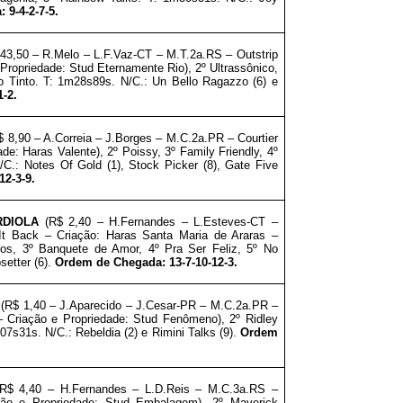
 9-4-2-7-5.
43,50 – R.Melo – L.F.Vaz-CT – M.T.2a.RS – Outstrip
e Propriedade: Stud Eternamente Rio), 2º Ultrassônico,
o Tinto. T: 1m28s89s. N/C.: Un Bello Ragazzo (6) e
-2.
 8,90 – A.Correia – J.Borges – M.C.2a.PR – Courtier
ade: Haras Valente)
, 2º Poissy,
3º Family Friendly, 4º
/C.: Notes Of Gold (1), Stock Picker (8), Gate Five
12-3-9.
RDIOLA
(R$ 2,40 – H.Fernandes – L.Esteves-CT –
t Back – Criação: Haras Santa Maria de Araras
–
os, 3º Banquete de Amor, 4º Pra Ser Feliz, 5º No
setter (6).
Ordem de Chegada: 13-7-10-12-3.
(R$ 1,40 – J.Aparecido – J.Cesar-PR – M.C.2a.PR –
– Criação e Propriedade: Stud Fenômeno), 2º Ridley
m07s31s. N/C.: Rebeldia (2) e Rimini Talks (9).
Ordem
R$ 4,40 – H.Fernandes – L.D.Reis – M.C.3a.RS –
ção e Propriedade: Stud Embalagem), 2º Maverick