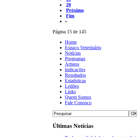
20
Próximo
Fim
»
Página 15 de 145
Home
Espaço Veterinário
Notícias
Programas
Artigos
Indicações
Resultados
Estatísticas
Leilões
Links
Quem Somos
Fale Conosco
Últimas Notícias