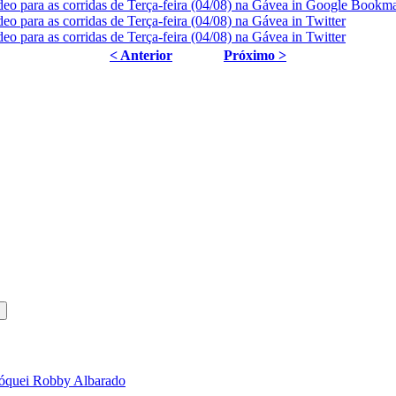
< Anterior
Próximo >
 jóquei Robby Albarado