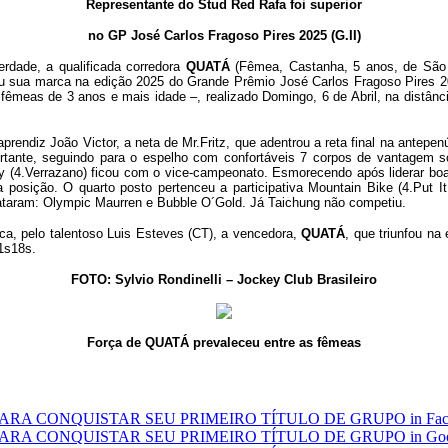
Representante do Stud Red Rafa foi superior
no GP José Carlos Fragoso Pires 2025 (G.II)
rdade, a qualificada corredora
QUATÁ
(Fêmea, Castanha, 5 anos, de São P
ou sua marca na edição 2025 do Grande Prêmio José Carlos Fragoso Pires 2
fêmeas de 3 anos e mais idade –, realizado Domingo, 6 de Abril, na distân
endiz João Victor, a neta de Mr.Fritz, que adentrou a reta final na antepen
portante, seguindo para o espelho com confortáveis 7 corpos de vantagem
 (4.Verrazano) ficou com o vice-campeonato. Esmorecendo após liderar boa p
 posição. O quarto posto pertenceu a participativa Mountain Bike (4.Put I
taram: Olympic Maurren e Bubble O´Gold. Já Taichung não competiu.
ca, pelo talentoso Luis Esteves (CT), a vencedora,
QUATÁ
, que triunfou na
1s18s.
FOTO: Sylvio Rondinelli – Jockey Club Brasileiro
Força de QUATÁ prevaleceu entre as fêmeas