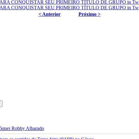
< Anterior
Próximo >
 jóquei Robby Albarado