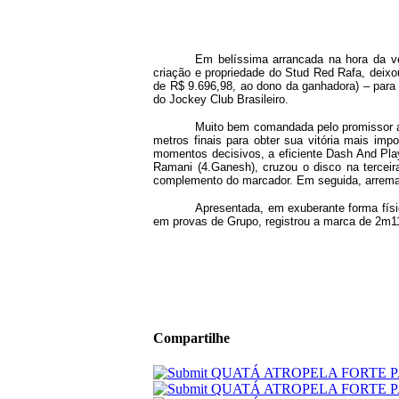
Em belíssima arrancada na hora da ve
criação e propriedade do Stud Red Rafa, deix
de R$ 9.696,98, ao dono da ganhadora) – para 
do Jockey Club Brasileiro.
Muito bem comandada pelo promissor apr
metros finais para obter sua vitória mais im
momentos decisivos, a eficiente Dash And Play
Ramani (4.Ganesh), cruzou o disco na terceira
complemento do marcador. Em seguida, arrema
Apresentada, em exuberante forma físi
em provas de Grupo, registrou a marca de 2m1
Compartilhe