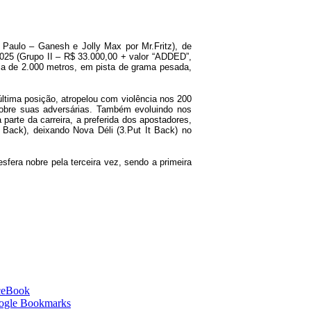
aulo – Ganesh e Jolly Max por Mr.Fritz), de
025 (Grupo II – R$ 33.000,00 + valor “ADDED”,
cia de 2.000 metros, em pista de grama pesada,
última posição, atropelou com violência nos 200
 sobre suas adversárias. Também evoluindo nos
arte da carreira, a preferida dos apostadores,
t Back), deixando Nova Déli (3.Put It Back) no
 esfera nobre pela terceira vez, sendo a primeira