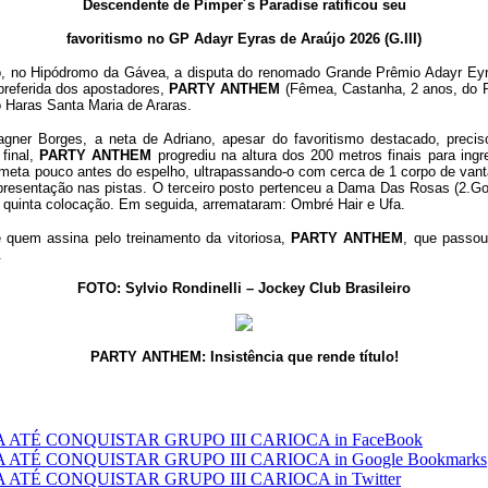
Descendente de Pimper´s Paradise ratificou seu
favoritismo no GP Adayr Eyras de Araújo 2026 (G.III)
no Hipódromo da Gávea, a disputa do renomado Grande Prêmio Adayr Eyras
 preferida dos apostadores,
PARTY ANTHEM
(Fêmea, Castanha, 2 anos, do R
 o Haras Santa Maria de Araras.
Vagner Borges, a neta de Adriano, apesar do favoritismo destacado, precis
final,
PARTY ANTHEM
progrediu na altura dos 200 metros finais para ingres
meta pouco antes do espelho, ultrapassando-o com cerca de 1 corpo de vant
resentação nas pistas. O terceiro posto pertenceu a Dama Das Rosas (2.Gol
a quinta colocação. Em seguida, arremataram: Ombré Hair e Ufa.
é quem assina pelo treinamento da vitoriosa,
PARTY ANTHEM
, que passou
.
FOTO: Sylvio Rondinelli – Jockey Club Brasileiro
PARTY ANTHEM: Insistência que rende título!