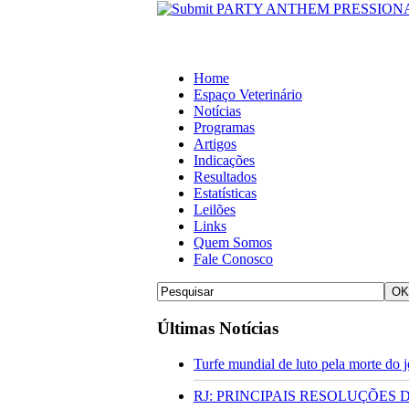
Home
Espaço Veterinário
Notícias
Programas
Artigos
Indicações
Resultados
Estatísticas
Leilões
Links
Quem Somos
Fale Conosco
Últimas Notícias
Turfe mundial de luto pela morte do
RJ: PRINCIPAIS RESOLUÇÕES