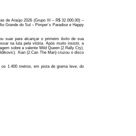
 de Araújo 2026 (Grupo III – R$ 32.000,00) –
io Grande do Sul – Pimper´s Paradise e Happy
ou suar para alcançar o primeiro êxito de sua
sar na luta pela vitória. Após muito insistir, a
agem sobre a valente Wild Queen (2.Rally Cry),
dikovic). Xian (2.Can The Man) cruzou o disco
 os 1.400 metros, em pista de grama leve, do