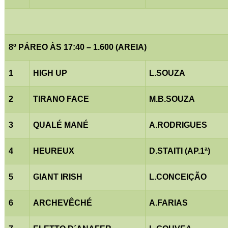
8º PÁREO ÀS 17:40 – 1.600 (AREIA)
1
HIGH UP
L.SOUZA
2
TIRANO FACE
M.B.SOUZA
3
QUALÉ MANÉ
A.RODRIGUES
4
HEUREUX
D.STAITI (AP.1ª)
5
GIANT IRISH
L.CONCEIÇÃO
6
ARCHEVÊCHÉ
A.FARIAS