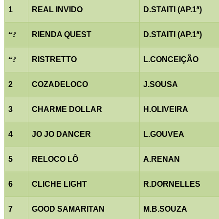
1
REAL INVIDO
D.STAITI (AP.1ª)
“
?
RIENDA QUEST
D.STAITI (AP.1ª)
“
?
RISTRETTO
L.CONCEIÇÃO
2
COZADELOCO
J.SOUSA
3
CHARME DOLLAR
H.OLIVEIRA
4
JO JO DANCER
L.GOUVEA
5
RELOCO LÔ
A.RENAN
6
CLICHE LIGHT
R.DORNELLES
7
GOOD SAMARITAN
M.B.SOUZA