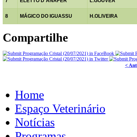
7
ELETTO D´ANAFER
L.GOUVEA
8
MÁGICO DO IGUASSU
H.OLIVEIRA
Compartilhe
< Ant
Home
Espaço Veterinário
Notícias
Programas