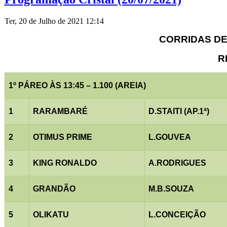
Ter, 20 de Julho de 2021 12:14
CORRIDAS DE 
R
1º PÁREO ÀS 13:45 – 1.100 (AREIA)
1
RARAMBARÉ
D.STAITI (AP.1ª)
2
OTIMUS PRIME
L.GOUVEA
3
KING RONALDO
A.RODRIGUES
4
GRANDÃO
M.B.SOUZA
5
OLIKATU
L.CONCEIÇÃO