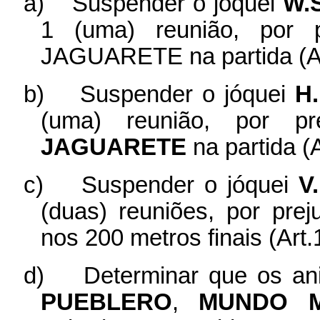
a)
Suspender o jóquei
W.
1 (uma) reunião, por 
JAGUARETE na partida (Ar
b)
Suspender o jóquei
H
(uma) reunião, por p
JAGUARETE
na partida (A
c)
Suspender o jóquei
V
(duas) reuniões, por pre
nos 200 metros finais (Art.
d)
Determinar que os a
PUEBLERO
,
MUNDO M