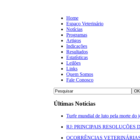
Home
Espaço Veterinário
Notícias
Programas
Artigos
Indicações
Resultados
Estatísticas
Leilões
Links
Quem Somos
Fale Conosco
Últimas Notícias
Turfe mundial de luto pela morte do
RJ: PRINCIPAIS RESOLUÇÕES
OCORRÊNCIAS VETERINÁRIAS 