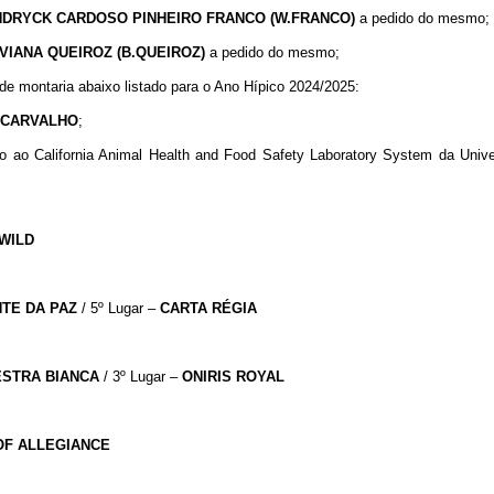
DRYCK CARDOSO PINHEIRO FRANCO (W.FRANCO)
a pedido do mesmo;
VIANA QUEIROZ (B.QUEIROZ)
a pedido do mesmo;
 de montaria abaixo listado para o Ano Hípico 2024/2025:
F.CARVALHO
;
vio ao California Animal Health and Food Safety Laboratory System da Univ
WILD
NTE
DA
PAZ
/ 5º Lugar –
CARTA
RÉGIA
ESTRA
BIANCA
/ 3º Lugar –
ONIRIS
ROYAL
OF
ALLEGIANCE