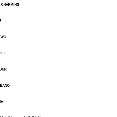
CHARMING
E
TWO
DEI
OUR
RBANO
MA