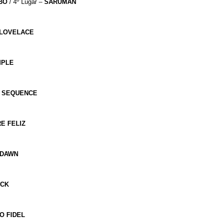
BO
/ 4º Lugar –
SARUMAN
LOVELACE
MPLE
SEQUENCE
RE
FELIZ
DAWN
CK
O
FIDEL