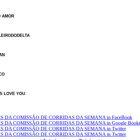
O
AMOR
LEIRODODELTA
AN
CO
S LOVE YOU
.